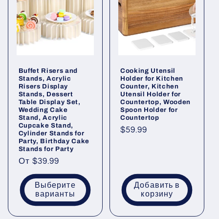
Buffet Risers and
Cooking Utensil
Stands, Acrylic
Holder for Kitchen
Risers Display
Counter, Kitchen
Stands, Dessert
Utensil Holder for
Table Display Set,
Countertop, Wooden
Wedding Cake
Spoon Holder for
Stand, Acrylic
Countertop
Cupcake Stand,
Обычная
$59.99
Cylinder Stands for
Party, Birthday Cake
цена
Stands for Party
Обычная
От
$39.99
цена
Выберите
Добавить в
варианты
корзину