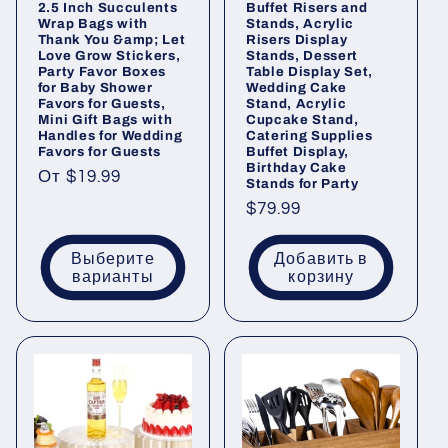
2.5 Inch Succulents
Buffet Risers and
Wrap Bags with
Stands, Acrylic
Thank You &amp; Let
Risers Display
Love Grow Stickers,
Stands, Dessert
Party Favor Boxes
Table Display Set,
for Baby Shower
Wedding Cake
Favors for Guests,
Stand, Acrylic
Mini Gift Bags with
Cupcake Stand,
Handles for Wedding
Catering Supplies
Favors for Guests
Buffet Display,
Birthday Cake
Обычная
От
$19.99
Stands for Party
цена
Обычная
$79.99
цена
Выберите
Добавить в
варианты
корзину