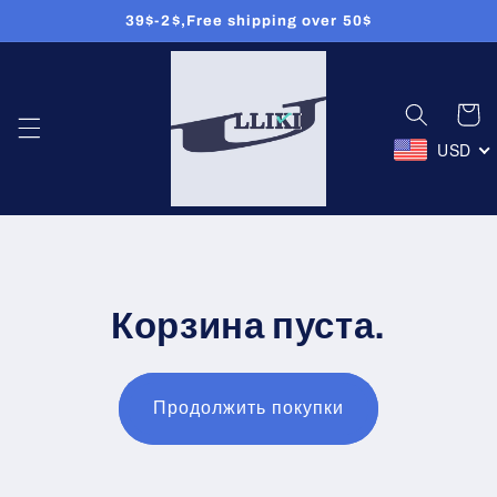
Перейти
39$-2$,Free shipping over 50$
к
контенту
Корзин
USD
Корзина пуста.
Продолжить покупки