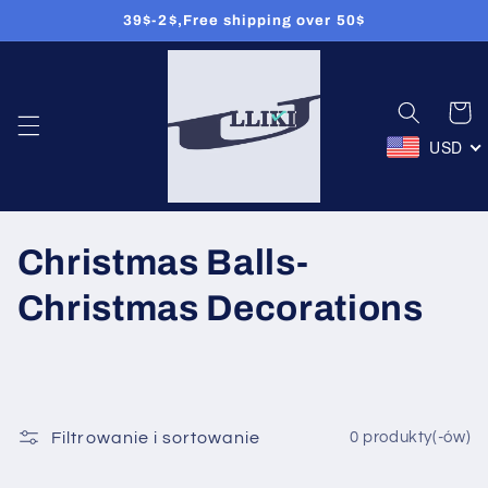
39$-2$,Free shipping over 50$
Przejdź
do treści
Koszyk
USD
K
Christmas Balls-
o
Christmas Decorations
l
e
k
Filtrowanie i sortowanie
0 produkty(-ów)