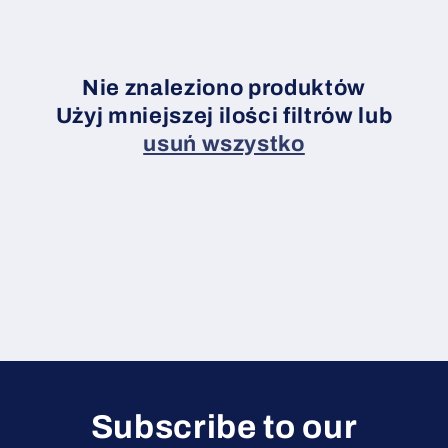
c
j
a
Nie znaleziono produktów
Użyj mniejszej ilości filtrów lub
:
usuń wszystko
Subscribe to our