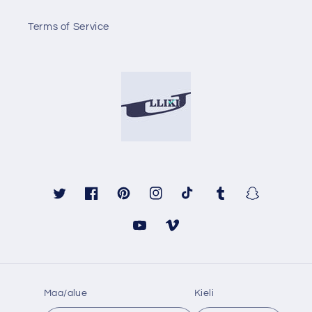
Terms of Service
Twitter
Facebook
Pinterest
Instagram
TikTok
Tumblr
Snapchat
YouTube
Vimeo
Maa/alue
Kieli