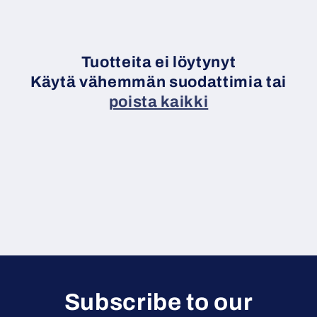
l
m
a
Tuotteita ei löytynyt
Käytä vähemmän suodattimia tai
:
poista kaikki
Subscribe to our