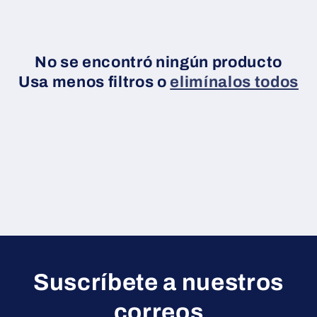
c
i
ó
No se encontró ningún producto
Usa menos filtros o
elimínalos todos
n
:
Suscríbete a nuestros
correos