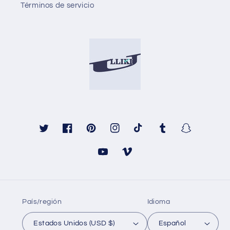
Términos de servicio
Twitter
Facebook
Pinterest
Instagram
TikTok
Tumblr
Snapchat
YouTube
Vimeo
País/región
Idioma
Estados Unidos (USD $)
Español