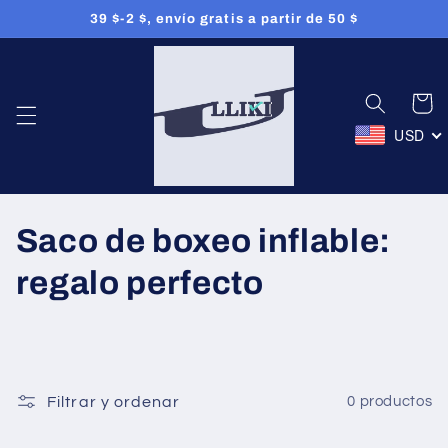
Ir
39 $-2 $, envío gratis a partir de 50 $
directamente
al contenido
Carrito
USD
C
Saco de boxeo inflable:
o
regalo perfecto
l
e
c
Filtrar y ordenar
0 productos