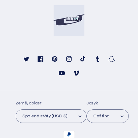
Twitter
Facebook
Pinterest
Instagram
TikTok
Tumblr
Snapchat
YouTube
Vimeo
Země/oblast
Jazyk
Spojené státy (USD $)
Čeština
Platební