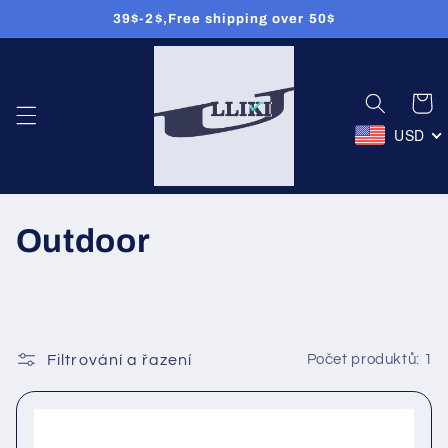
39$-2$,Free shipping over 50$
Přejít k
obsahu
Košík
USD
K
Outdoor
o
l
e
Filtrování a řazení
Počet produktů: 1
k