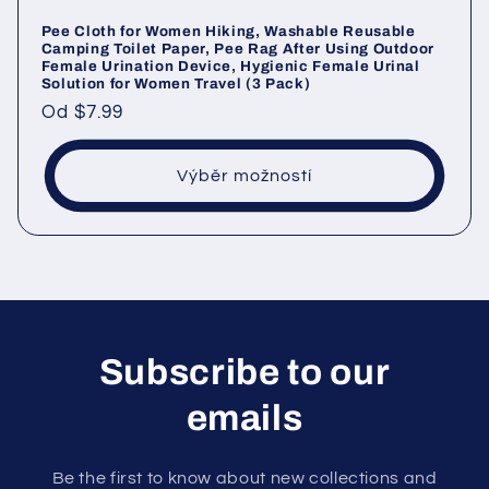
Pee Cloth for Women Hiking, Washable Reusable
Camping Toilet Paper, Pee Rag After Using Outdoor
Female Urination Device, Hygienic Female Urinal
Solution for Women Travel (3 Pack)
Běžná
Od
$7.99
cena
Výběr možností
Subscribe to our
emails
Be the first to know about new collections and