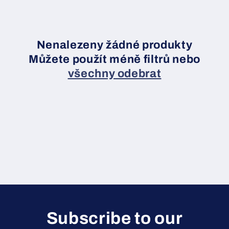
c
e
:
Nenalezeny žádné produkty
Můžete použít méně filtrů nebo
všechny odebrat
Subscribe to our