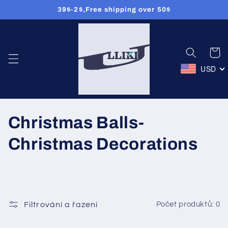
39$-2$,Free shipping over 50$
Přejít k
obsahu
Košík
USD
K
Christmas Balls-
o
Christmas Decorations
l
e
k
Filtrování a řazení
Počet produktů: 0